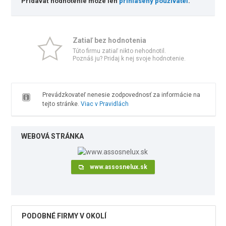
Pridávať hodnotenie môže len
prihlásený používateľ
.
Zatiaľ bez hodnotenia
Túto firmu zatiaľ nikto nehodnotil.
Poznáš ju? Pridaj k nej svoje hodnotenie.
Prevádzkovateľ nenesie zodpovednosť za informácie na
tejto stránke.
Viac v Pravidlách
WEBOVÁ STRÁNKA
www.assosnelux.sk
PODOBNÉ FIRMY V OKOLÍ