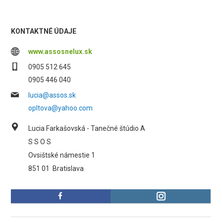
KONTAKTNÉ ÚDAJE
www.assosnelux.sk
0905 512 645
0905 446 040
lucia@assos.sk
opltova@yahoo.com
Lucia Farkašovská - Tanečné štúdio A
S S O S
Ovsištské námestie 1
851 01
Bratislava