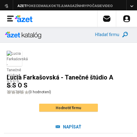
Hľadať firmu
Lucia Farkašovská - Tanečné štúdio A
S S O S
(
0 hodnotení
)
Hodnotiť firmu
NAPÍSAŤ