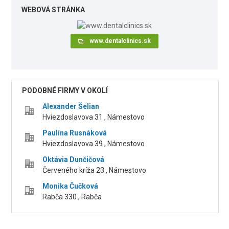
WEBOVÁ STRÁNKA
www.dentalclinics.sk
PODOBNÉ FIRMY V OKOLÍ
Alexander Šelian
Hviezdoslavova 31 , Námestovo
Paulína Rusnáková
Hviezdoslavova 39 , Námestovo
Oktávia Dunčičová
Červeného kríža 23 , Námestovo
Monika Čučková
Rabča 330 , Rabča