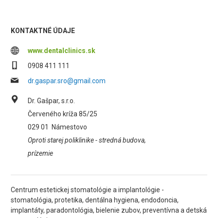
KONTAKTNÉ ÚDAJE
www.dentalclinics.sk
0908 411 111
dr.gaspar.sro@gmail.com
Dr. Gašpar, s.r.o.
Červeného kríža 85/25
029 01
Námestovo
Oproti starej poliklinike - stredná budova,
prízemie
Centrum estetickej stomatológie a implantológie -
stomatológia, protetika, dentálna hygiena, endodoncia,
implantáty, paradontológia, bielenie zubov, preventívna a detská