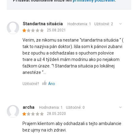
Pridávať hodnotenie môže len
prihlásený používateľ
.
Standartna situácia
Hodnotenia: 1
Užitočné:
2
25.08.2021
Verim, ze nikomu sa nestane “standartna situácia “ (
tak to nazýva pán doktor). Išla som k pánovi zubarvi
bez opuchu a odchadzalas s opuchom polovice
tvare a už 4 týždeň mám modrinu ako po nejakom
ťažkom úraze. “! Standartna situácia po lokálnej
anestéze “…
Užitočné?
Áno
archa
Hodnotenia: 1
Užitočné:
0
28.05.2020
Prajem klientom aby odchadzali s tejto ambulancie
bez ujmy na ich zdravi.