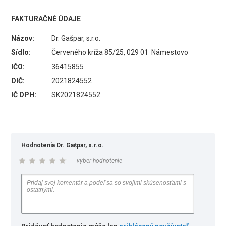
FAKTURAČNÉ ÚDAJE
Názov:
Dr. Gašpar, s.r.o.
Sídlo:
Červeného kríža 85/25, 029 01 Námestovo
IČO:
36415855
DIČ:
2021824552
IČ DPH:
SK2021824552
Hodnotenia Dr. Gašpar, s.r.o.
vyber hodnotenie