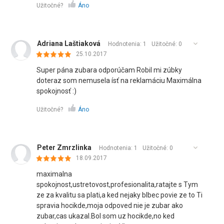
Užitočné?
Áno
Adriana Laštiaková
Hodnotenia: 1
Užitočné:
0
25.10.2017
Super pána zubara odporúčam Robil mi zúbky
doteraz som nemusela ísť na reklamáciu Maximálna
spokojnosť :)
Užitočné?
Áno
Peter Zmrzlinka
Hodnotenia: 1
Užitočné:
0
18.09.2017
maximalna
spokojnost,ustretovost,profesionalita,ratajte s Tym
ze za kvalitu sa plati,a ked nejaky blbec povie ze to Ti
spravia hocikde,moja odpoved nie je zubar ako
zubar,cas ukazal.Bol som uz hocikde,no ked