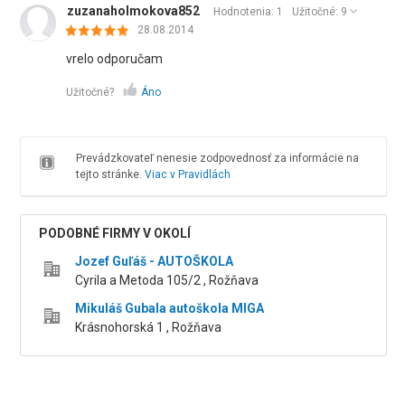
zuzanaholmokova852
Hodnotenia: 1
Užitočné:
9
28.08.2014
vrelo odporučam
Užitočné?
Áno
Prevádzkovateľ nenesie zodpovednosť za informácie na
tejto stránke.
Viac v Pravidlách
PODOBNÉ FIRMY V OKOLÍ
Jozef Guľáš - AUTOŠKOLA
Cyrila a Metoda 105/2 , Rožňava
Mikuláš Gubala autoškola MIGA
Krásnohorská 1 , Rožňava