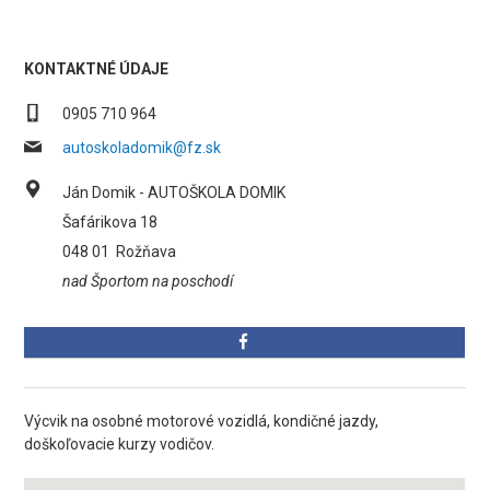
KONTAKTNÉ ÚDAJE
0905 710 964
autoskoladomik@fz.sk
Ján Domik - AUTOŠKOLA DOMIK
Šafárikova 18
048 01
Rožňava
nad Športom na poschodí
Výcvik na osobné motorové vozidlá, kondičné jazdy,
doškoľovacie kurzy vodičov.