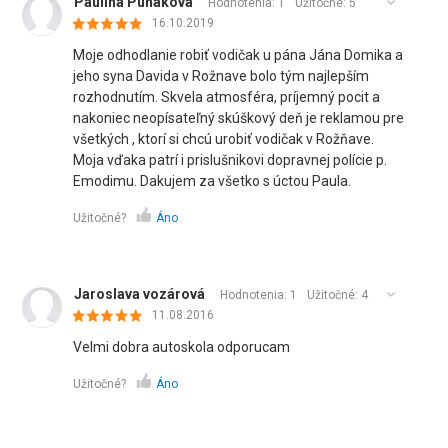
Paulína Punáková
Hodnotenia: 1
Užitočné:
5
16.10.2019
Moje odhodlanie robiť vodičak u pána Jána Domika a
jeho syna Davida v Rožnave bolo tým najlepším
rozhodnutím. Skvela atmosféra, príjemný pocit a
nakoniec neopísateľný skúškový deň je reklamou pre
všetkých , ktorí si chcú urobiť vodičak v Rožňave.
Moja vďaka patrí i prislušnikovi dopravnej polície p.
Emodimu. Dakujem za všetko s úctou Paula.
Užitočné?
Áno
Jaroslava vozárová
Hodnotenia: 1
Užitočné:
4
11.08.2016
Velmi dobra autoskola odporucam
Užitočné?
Áno