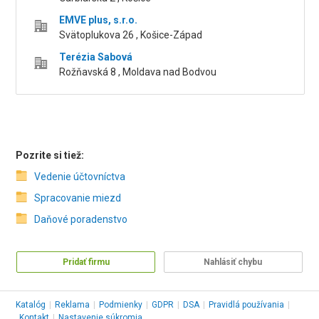
EMVE plus, s.r.o.
Svätoplukova 26 , Košice-Západ
Terézia Sabová
Rožňavská 8 , Moldava nad Bodvou
Pozrite si tiež:
Vedenie účtovníctva
Spracovanie miezd
Daňové poradenstvo
Pridať firmu
Nahlásiť chybu
Katalóg
|
Reklama
|
Podmienky
|
GDPR
|
DSA
|
Pravidlá používania
|
Kontakt
|
Nastavenie súkromia