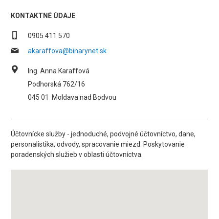
KONTAKTNÉ ÚDAJE
0905 411 570
akaraffova@binarynet.sk
Ing. Anna Karaffová
Podhorská 762/16
045 01
Moldava nad Bodvou
Účtovnícke služby - jednoduché, podvojné účtovníctvo, dane,
personalistika, odvody, spracovanie miezd. Poskytovanie
poradenských služieb v oblasti účtovníctva.