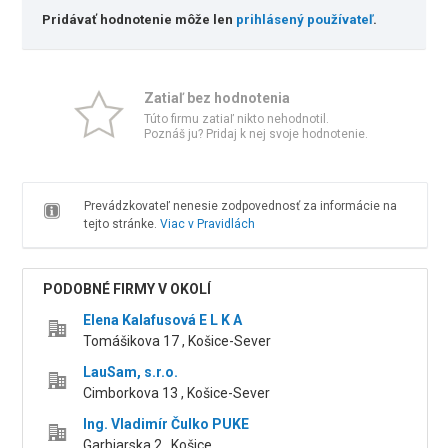
Pridávať hodnotenie môže len
prihlásený používateľ
.
Zatiaľ bez hodnotenia
Túto firmu zatiaľ nikto nehodnotil.
Poznáš ju? Pridaj k nej svoje hodnotenie.
Prevádzkovateľ nenesie zodpovednosť za informácie na
tejto stránke.
Viac v Pravidlách
PODOBNÉ FIRMY V OKOLÍ
Elena Kalafusová E L K A
Tomášikova 17 , Košice-Sever
LauSam, s.r.o.
Cimborkova 13 , Košice-Sever
Ing. Vladimír Čulko PUKE
Garbiarska 2 , Košice