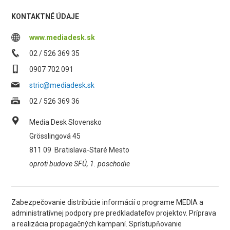
KONTAKTNÉ ÚDAJE
www.mediadesk.sk
02 / 526 369 35
0907 702 091
stric@mediadesk.sk
02 / 526 369 36
Media Desk Slovensko
Grösslingová 45
811 09
Bratislava-Staré Mesto
oproti budove SFÚ, 1. poschodie
Zabezpečovanie distribúcie informácií o programe MEDIA a
administratívnej podpory pre predkladateľov projektov. Príprava
a realizácia propagačných kampaní. Sprístupňovanie