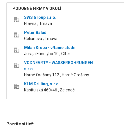
PODOBNÉ FIRMY V OKOLÍ
SWS Group s.r.o.
Hlavná , Trnava
Peter Baláš
Golianova , Trnava
Milan Krupa - vŕtanie studní
Juraja Fándlyho 10 , Cífer
VODNEVRTY - WASSERBOHRUNGEN
s.r.o.
Horné Orešany 112 , Horné Orešany
KLM Drilling, s.r.o.
Kapitulská 460/46 , Zeleneč
Pozrite si tiež: