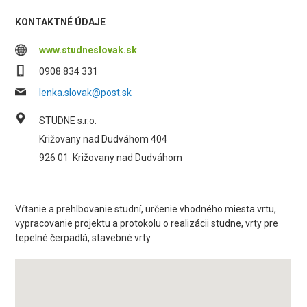
KONTAKTNÉ ÚDAJE
www.studneslovak.sk
0908 834 331
lenka.slovak@post.sk
STUDNE s.r.o.
Križovany nad Dudváhom 404
926 01
Križovany nad Dudváhom
Vŕtanie a prehlbovanie studní, určenie vhodného miesta vrtu,
vypracovanie projektu a protokolu o realizácii studne, vrty pre
tepelné čerpadlá, stavebné vrty.