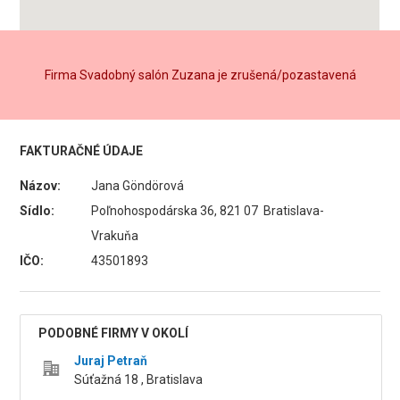
Firma Svadobný salón Zuzana je zrušená/pozastavená
FAKTURAČNÉ ÚDAJE
Názov:
Jana Göndörová
Sídlo:
Poľnohospodárska 36, 821 07 Bratislava-
Vrakuňa
IČO:
43501893
PODOBNÉ FIRMY V OKOLÍ
Juraj Petraň
Súťažná 18 , Bratislava