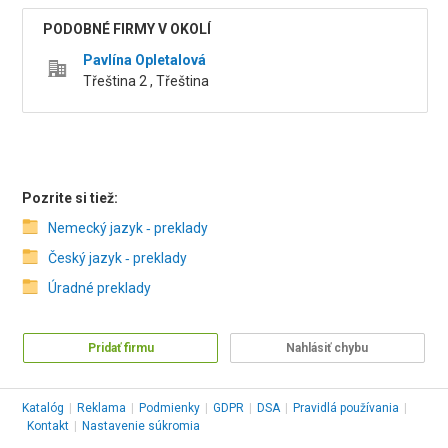
PODOBNÉ FIRMY V OKOLÍ
Pavlína Opletalová
Třeština 2 , Třeština
Pozrite si tiež:
Nemecký jazyk ‑ preklady
Český jazyk ‑ preklady
Úradné preklady
Pridať firmu
Nahlásiť chybu
Katalóg
|
Reklama
|
Podmienky
|
GDPR
|
DSA
|
Pravidlá používania
|
Kontakt
|
Nastavenie súkromia