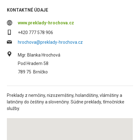
KONTAKTNÉ ÚDAJE
www.preklady-hrochova.cz
+420 777 578 906
hrochova@preklady-hrochova.cz
Mgr. Blanka Hrochová
Pod Hradem 58
789 75
Brníčko
Preklady z nemčiny, nizozemštiny, holandštiny, vlámštiny a
latinčiny do češtiny a slovenčiny. Súdne preklady, tlmočnícke
služby.