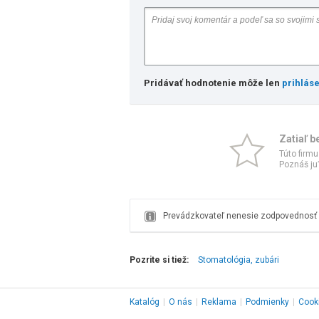
Pridávať hodnotenie môže len
prihlás
Zatiaľ b
Túto firmu
Poznáš ju?
Prevádzkovateľ nenesie zodpovednosť z
Pozrite si tiež:
Stomatológia, zubári
Katalóg
|
O nás
|
Reklama
|
Podmienky
|
Cook