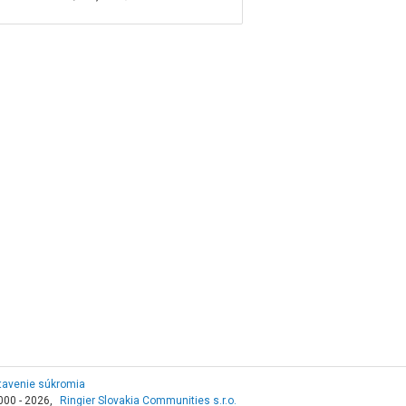
tavenie súkromia
000 - 2026,
Ringier Slovakia Communities s.r.o.