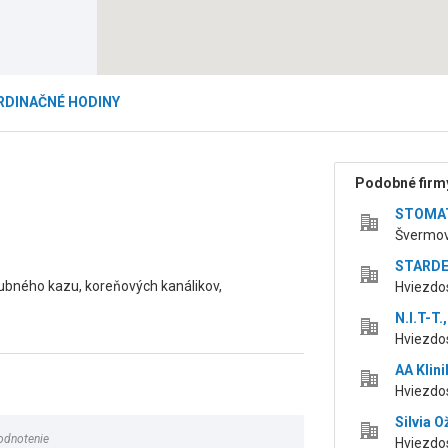
RDINAČNÉ HODINY
Podobné firmy
STOMAT,
Švermov
STARDEN
zubného kazu, koreňových kanálikov,
Hviezdos
N.I.T-T.,
Hviezdos
AA Klinik
Hviezdos
Silvia 
odnotenie
Hviezdos