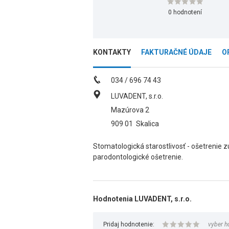
0 hodnotení
KONTAKTY
FAKTURAČNÉ ÚDAJE
O
034 / 696 74 43
LUVADENT, s.r.o.
Mazúrova 2
909 01
Skalica
Stomatologická starostlivosť - ošetrenie 
parodontologické ošetrenie.
Hodnotenia LUVADENT, s.r.o.
Pridaj hodnotenie:
vyber h