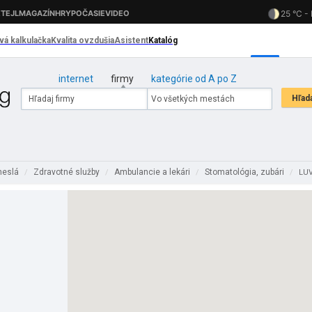
internet
firmy
kategórie od A po Z
meslá
Zdravotné služby
Ambulancie a lekári
Stomatológia, zubári
/
/
/
/
LUV