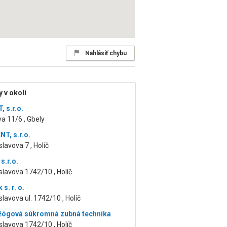
Nahlásiť chybu
 v okolí
 s.r.o.
a 11/6 , Gbely
T, s.r.o.
lavova 7 , Holíč
 s.r.o.
lavova 1742/10 , Holíč
 s. r. o.
lavova ul. 1742/10 , Holíč
Ožógová súkromná zubná technika
lavova 1742/10 , Holíč