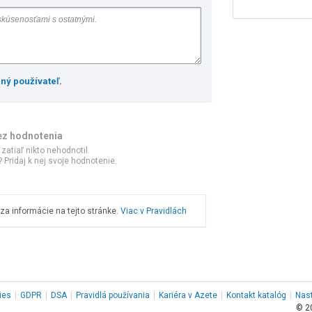
ený používateľ
.
ez hodnotenia
 zatiaľ nikto nehodnotil.
 Pridaj k nej svoje hodnotenie.
a informácie na tejto stránke.
Viac v Pravidlách
ies
|
GDPR
|
DSA
|
Pravidlá používania
|
Kariéra v Azete
|
Kontakt
katalóg
|
Nas
© 2