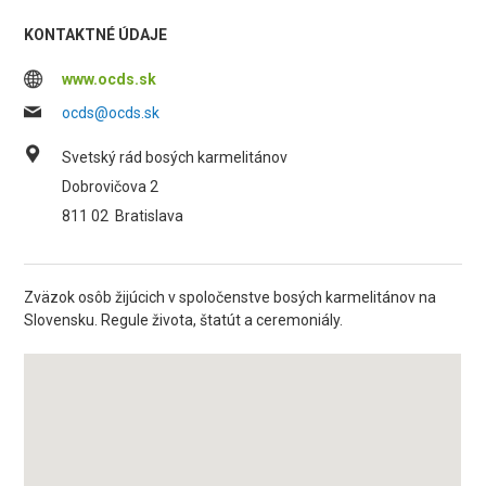
KONTAKTNÉ ÚDAJE
www.ocds.sk
ocds@ocds.sk
Svetský rád bosých karmelitánov
Dobrovičova 2
811 02
Bratislava
Zväzok osôb žijúcich v spoločenstve bosých karmelitánov na
Slovensku. Regule života, štatút a ceremoniály.