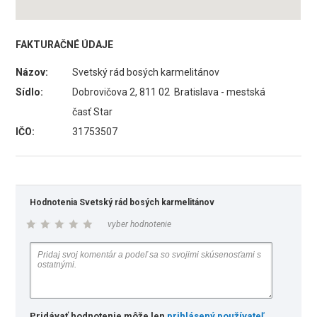
FAKTURAČNÉ ÚDAJE
Názov:
Svetský rád bosých karmelitánov
Sídlo:
Dobrovičova 2, 811 02 Bratislava - mestská
časť Star
IČO:
31753507
Hodnotenia Svetský rád bosých karmelitánov
vyber hodnotenie
Pridávať hodnotenie môže len
prihlásený používateľ
.