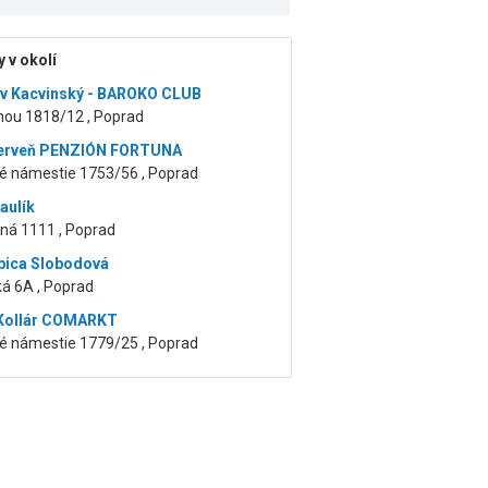
 v okolí
v Kacvinský - BAROKO CLUB
nou 1818/12 , Poprad
Červeň PENZIÓN FORTUNA
é námestie 1753/56 , Poprad
aulík
čná 1111 , Poprad
bica Slobodová
á 6A , Poprad
 Kollár COMARKT
é námestie 1779/25 , Poprad