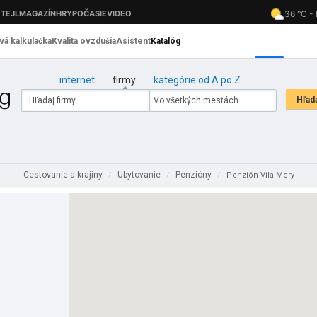
internet
firmy
kategórie od A po Z
Cestovanie a krajiny
Ubytovanie
Penzióny
/
/
/
Penzión Vila Mery