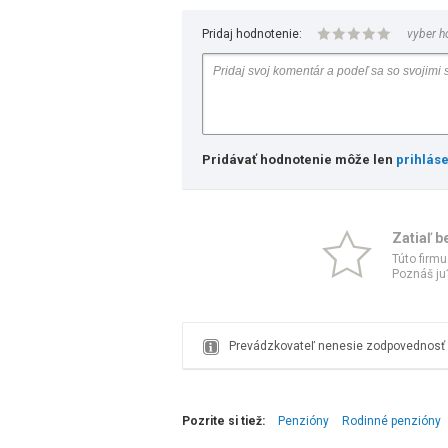
Pridaj hodnotenie:
vyber h
Pridávať hodnotenie môže len
prihlás
Zatiaľ b
Túto firmu
Poznáš ju?
Prevádzkovateľ nenesie zodpovednosť z
Pozrite si tiež:
Penzióny
Rodinné penzióny