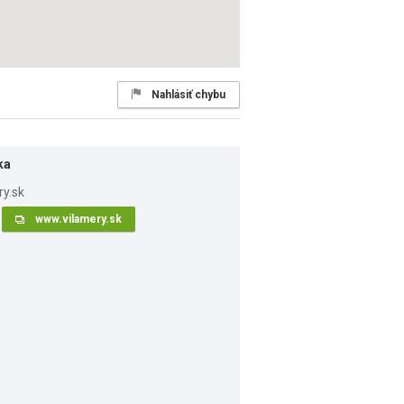
Nahlásiť chybu
ka
www.vilamery.sk