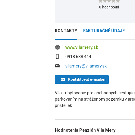
0 hodnotení
KONTAKTY
FAKTURAČNÉ ÚDAJE
www.vilamery.sk
0918 688 444
vilamery@vilamery.sk
Kontaktovať
e-mailom
Vila - ubytovanie pre obchodných cestujúci
parkovaním na stráženom pozemku v areály 
prísteliek.
Hodnotenia Penzión Vila Mery