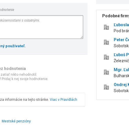
odnotenie
Podobné firmy
Ľubosla
Pod brá
Peter 
Sobotsk
ený používateľ
.
Ľuboš P
Železni
ez hodnotenia
Mgr. Ľu
 zatiaľ nikto nehodnotil.
Bulharsk
 Pridaj k nej svoje hodnotenie.
Ondrej
Sobotsk
a informácie na tejto stránke.
Viac v Pravidlách
Mestské penzióny