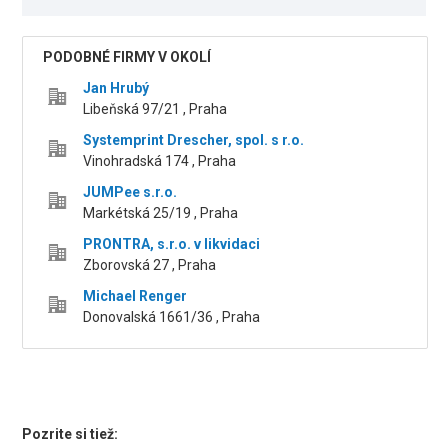
PODOBNÉ FIRMY V OKOLÍ
Jan Hrubý
Libeňská 97/21 , Praha
Systemprint Drescher, spol. s r.o.
Vinohradská 174 , Praha
JUMPee s.r.o.
Markétská 25/19 , Praha
PRONTRA, s.r.o. v likvidaci
Zborovská 27 , Praha
Michael Renger
Donovalská 1661/36 , Praha
Pozrite si tiež: