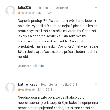
lalia236
Hodnotenia: 1
Užitočné:
1
05.11.2021
Najhorší prístup !!!!!! Išla som tam kvôli tomu lebo mi
bolo zle , vypitali si 9 euro za nejaké pichnutie len do
prstu a vysmiali má že stačia mi vitamíny. Odporná
lekárka a odporná sestrička . Išla som svojmu
lekárovi a ten mi hneď napísal ATB a zápal
priedušiek mám a neskôr Covid. Keď niekoho nebaví
táto robota aj počas sviatku a práca s ľudmi nech to
nerobí ….
Užitočné?
Áno
katirenka33
Hodnotenia: 1
Užitočné:
8
23.11.2018
Neodporúčam túto pohotovost!!!! absolútny
neprofesionálny prístup p.dr Cymbalová nepríjemná
neochotná nepríjemná osoba, ktorá tam nemá čo