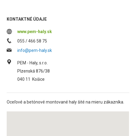
KONTAKTNÉ ÚDAJE
www.pem-haly.sk
055 / 466 58 75
info@pem-haly.sk
PEM - Haly, s.r.o.
Plzenská 876/38
040 11
Košice
Oceľové a betónové montované haly šité na mieru zákazníka.