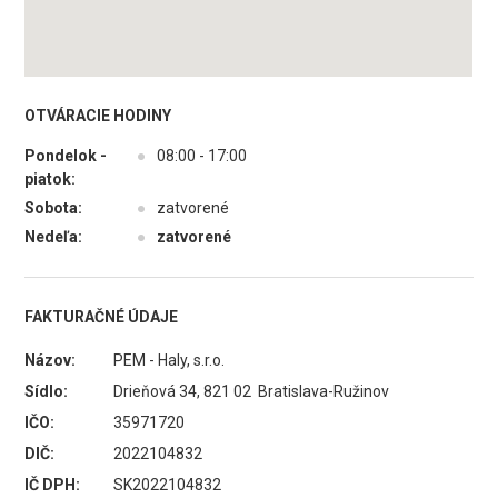
OTVÁRACIE HODINY
Pondelok -
●
08:00 - 17:00
piatok:
Sobota:
●
zatvorené
Nedeľa:
●
zatvorené
FAKTURAČNÉ ÚDAJE
Názov:
PEM - Haly, s.r.o.
Sídlo:
Drieňová 34, 821 02 Bratislava-Ružinov
IČO:
35971720
DIČ:
2022104832
IČ DPH:
SK2022104832