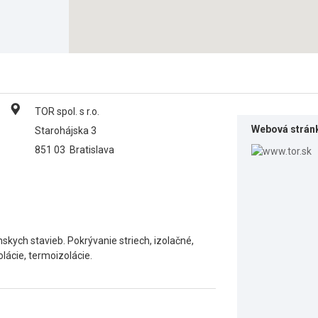
TOR spol. s r.o.
Webová strán
Starohájska 3
851 03
Bratislava
skych stavieb. Pokrývanie striech, izolačné,
lácie, termoizolácie.