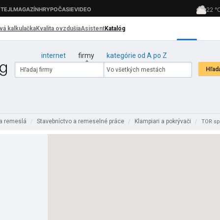
internet
firmy
kategórie od A po Z
 a remeslá
Stavebníctvo a remeselné práce
Klampiari a pokrývači
/
/
/
TOR spo