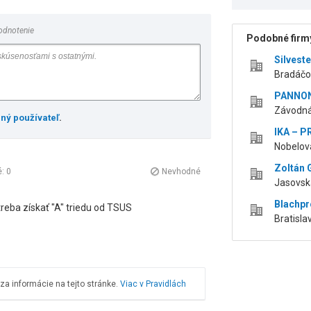
odnotenie
Podobné firmy
Silvest
Bradáčov
PANNONI
Závodná 
ený používateľ
.
IKA – P
Nobelova
Zoltán 
é:
0
Nevhodné
Jasovská
Blachpro
 treba získať "A" triedu od TSUS
Bratislav
a informácie na tejto stránke.
Viac v Pravidlách