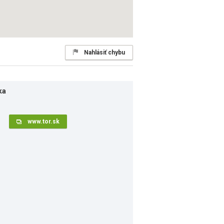
Nahlásiť chybu
ka
www.tor.sk