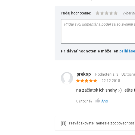
Pridaj hodnotenie:
vyber h
Pridávať hodnotenie môže len
prihlás
prekop
Hodnotenia: 3
Užitočn
22.12.2015
na začiatok ich snahy :-) , ešte
Užitočné?
Áno
Prevádzkovateľ nenesie zodpovednosť z