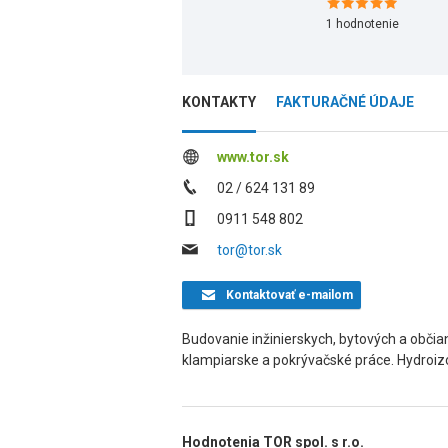
1
hodnotenie
KONTAKTY
FAKTURAČNÉ ÚDAJE
www.tor.sk
02 / 624 131 89
0911 548 802
tor@tor.sk
Kontaktovať
e-mailom
Budovanie inžinierskych, bytových a občian
klampiarske a pokrývačské práce. Hydroizo
Hodnotenia TOR spol. s r.o.