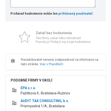
Pridávať hodnotenie môže len
prihlásený používateľ
.
Zatiaľ bez hodnotenia
Túto firmu zatiaľ nikto nehodnotil.
Poznáš ju? Pridaj k nej svoje hodnotenie.
Prevádzkovateľ nenesie zodpovednosť za informácie na
tejto stránke.
Viac v Pravidlách
PODOBNÉ FIRMY V OKOLÍ
EPA s.r.o.
Pažítkova 4 , Bratislava-Ružinov
AUDIT TAX CONSULTING, k.s.
Priemyselná 1/A , Bratislava