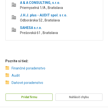
A & A CONSULTING, s.r.o.
Priemyselná 1/A , Bratislava
J.H.J. plus - AUDIT spol. s r.o.
Odborárska 52 , Bratislava
SAHESA s.r.o.
Prešovská 61 , Bratislava
Pozrite si tiež:
Finančné poradenstvo
Audit
Daňové poradenstvo
Pridať firmu
Nahlásiť chybu