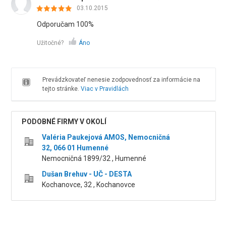
03.10.2015
Odporučam 100%
Užitočné?
Áno
Prevádzkovateľ nenesie zodpovednosť za informácie na
tejto stránke.
Viac v Pravidlách
PODOBNÉ FIRMY V OKOLÍ
Valéria Paukejová AMOS, Nemocničná
32, 066 01 Humenné
Nemocničná 1899/32 , Humenné
Dušan Brehuv - UČ - DESTA
Kochanovce, 32 , Kochanovce