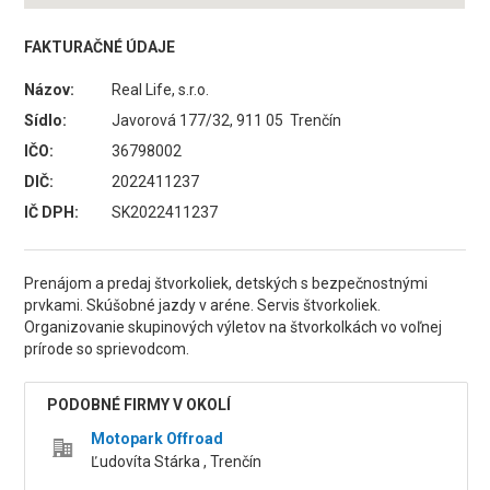
FAKTURAČNÉ ÚDAJE
Názov:
Real Life, s.r.o.
Sídlo:
Javorová 177/32, 911 05 Trenčín
IČO:
36798002
DIČ:
2022411237
IČ DPH:
SK2022411237
Prenájom a predaj štvorkoliek, detských s bezpečnostnými
prvkami. Skúšobné jazdy v aréne. Servis štvorkoliek.
Organizovanie skupinových výletov na štvorkolkách vo voľnej
prírode so sprievodcom.
PODOBNÉ FIRMY V OKOLÍ
Motopark Offroad
Ľudovíta Stárka , Trenčín