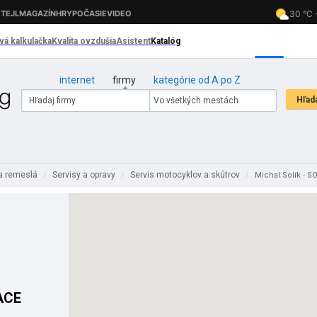
internet
firmy
kategórie od A po Z
 a remeslá
Servisy a opravy
Servis motocyklov a skútrov
/
/
/
Michal Solík - 
ACE