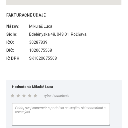
FAKTURAČNÉ ÚDAJE
Názov:
Mikuláš Luca
Sídlo:
Edelényska 48, 048 01 Rožňava
IČO:
30287839
DIČ:
1020675568
IČ DPH:
SK1020675568
Hodnotenia Mikuláš Luca
vyber hodnotenie