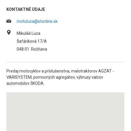
KONTAKTNÉ ÚDAJE
motoluca@stonline.sk
Mikuláš Luca
Šafáriková 17/A
048 01
Rožňava
Predaj motocyklov a príslušenstva, malotraktorov AGZAT -
VARISYSTEM, pomocných agregátov, výbrusy valcov
automobilov ŠKODA.