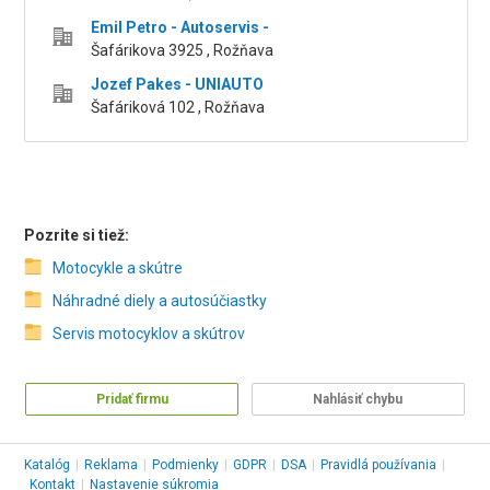
Emil Petro - Autoservis -
Šafárikova 3925 , Rožňava
Jozef Pakes - UNIAUTO
Šafáriková 102 , Rožňava
Pozrite si tiež:
Motocykle a skútre
Náhradné diely a autosúčiastky
Servis motocyklov a skútrov
Pridať firmu
Nahlásiť chybu
Katalóg
|
Reklama
|
Podmienky
|
GDPR
|
DSA
|
Pravidlá používania
|
Kontakt
|
Nastavenie súkromia