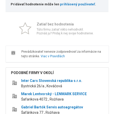
Pridávať hodnotenie môže len
prihlásený používateľ
.
Zatiaľ bez hodnotenia
Túto firmu zatiaľ nikto nehodnotil.
Poznáš ju? Pridaj k nej svoje hodnotenie.
Prevádzkovateľ nenesie zodpovednosť za informácie na
tejto stránke.
Viac v Pravidlách
PODOBNÉ FIRMY V OKOLÍ
Inter Cars Slovenská republika s.r.o.
Bystrická 26/a , Kováčová
Marek Lentvorský - LENMARK SERVICE
Šafarikova 4072 , Rožňava
Gabriel Bartók Servis autoagregátov
Šafárikova 77 , Rožňava