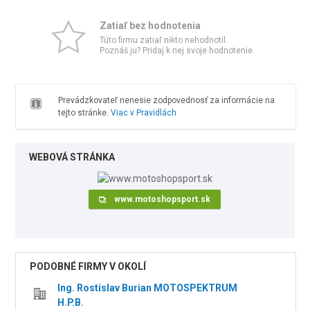
Zatiaľ bez hodnotenia
Túto firmu zatiaľ nikto nehodnotil.
Poznáš ju? Pridaj k nej svoje hodnotenie.
Prevádzkovateľ nenesie zodpovednosť za informácie na
tejto stránke.
Viac v Pravidlách
WEBOVÁ STRÁNKA
www.motoshopsport.sk
PODOBNÉ FIRMY V OKOLÍ
Ing. Rostislav Burian MOTOSPEKTRUM
H.P.B.