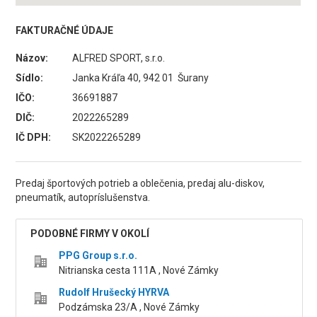
FAKTURAČNÉ ÚDAJE
Názov:
ALFRED SPORT, s.r.o.
Sídlo:
Janka Kráľa 40, 942 01 Šurany
IČO:
36691887
DIČ:
2022265289
IČ DPH:
SK2022265289
Predaj športových potrieb a oblečenia, predaj alu-diskov,
pneumatík, autopríslušenstva.
PODOBNÉ FIRMY V OKOLÍ
PPG Group s.r.o.
Nitrianska cesta 111A , Nové Zámky
Rudolf Hrušecký HYRVA
Podzámska 23/A , Nové Zámky