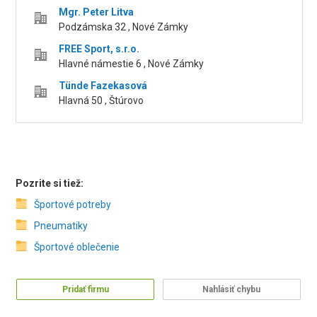
Mgr. Peter Litva
Podzámska 32 , Nové Zámky
FREE Sport, s.r.o.
Hlavné námestie 6 , Nové Zámky
Tünde Fazekasová
Hlavná 50 , Štúrovo
Pozrite si tiež:
Športové potreby
Pneumatiky
Športové oblečenie
Pridať firmu
Nahlásiť chybu