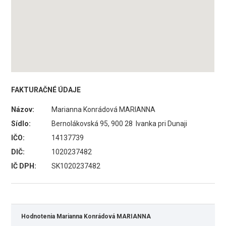
FAKTURAČNÉ ÚDAJE
Názov:
Marianna Konrádová MARIANNA
Sídlo:
Bernolákovská 95, 900 28 Ivanka pri Dunaji
IČO:
14137739
DIČ:
1020237482
IČ DPH:
SK1020237482
Hodnotenia Marianna Konrádová MARIANNA