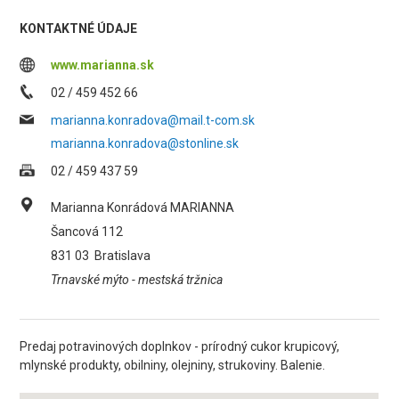
KONTAKTNÉ ÚDAJE
www.marianna.sk
02 / 459 452 66
marianna.konradova@mail.t-com.sk
marianna.konradova@stonline.sk
02 / 459 437 59
Marianna Konrádová MARIANNA
Šancová 112
831 03
Bratislava
Trnavské mýto - mestská tržnica
Predaj potravinových doplnkov - prírodný cukor krupicový,
mlynské produkty, obilniny, olejniny, strukoviny. Balenie.