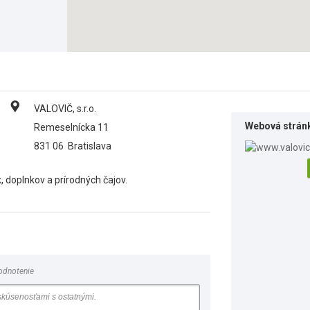
VALOVIČ, s.r.o.
Webová strán
Remeselnícka 11
831 06
Bratislava
, doplnkov a prírodných čajov.
odnotenie