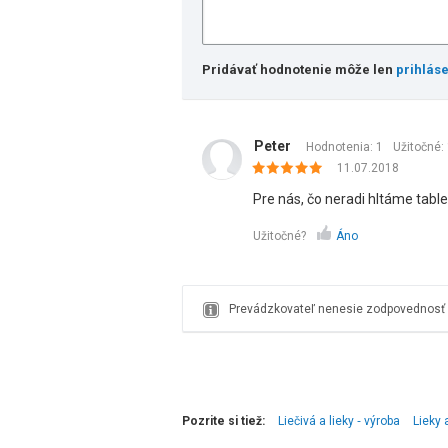
Pridávať hodnotenie môže len
prihlás
Peter
Hodnotenia: 1
Užitočné:
11.07.2018
Pre nás, čo neradi hltáme tablet
Užitočné?
Áno
Prevádzkovateľ nenesie zodpovednosť z
Pozrite si tiež:
Liečivá a lieky ‑ výroba
Lieky 