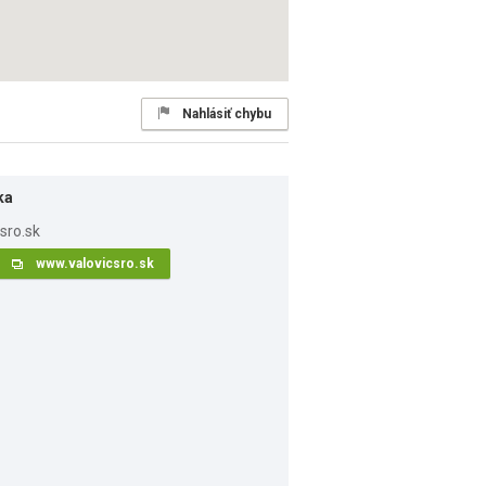
Nahlásiť chybu
ka
www.valovicsro.sk