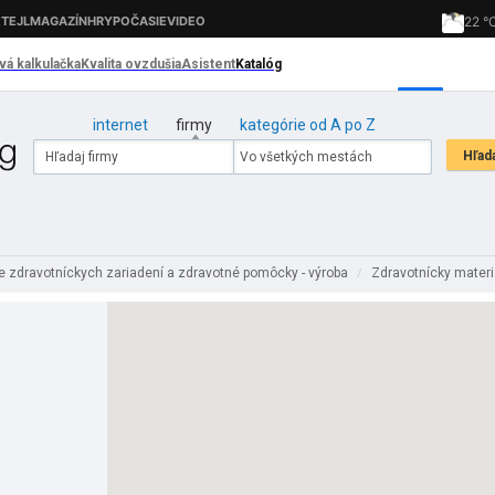
internet
firmy
kategórie od A po Z
e zdravotníckych zariadení a zdravotné pomôcky - výroba
Zdravotnícky materiá
/