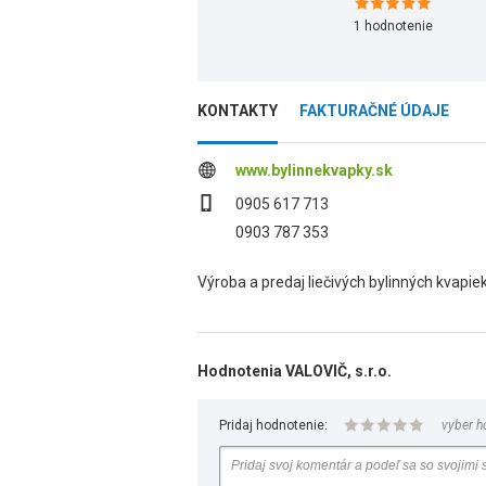
1
hodnotenie
KONTAKTY
FAKTURAČNÉ ÚDAJE
www.bylinnekvapky.sk
0905 617 713
0903 787 353
Výroba a predaj liečivých bylinných kvapiek
Hodnotenia VALOVIČ, s.r.o.
Pridaj hodnotenie:
vyber h