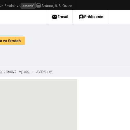
l a liečivá - výroba
/
J.V.Kvapky