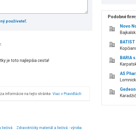
Podobné firmy
ený používateľ
.
Novo No
Bajkalsk
BATIST 
1
Kopčians
BARIA s.
ky je toto najlepšia cesta!
Karpatsk
AS Pharm
Lomnická
Gedeon R
a informácie na tejto stránke.
Viac v Pravidlách
Karadžič
a liečivá
Zdravotnícky materiál a liečivá ‑ výroba