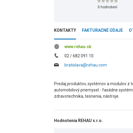
0 hodnotení
KONTAKTY
FAKTURAČNÉ ÚDAJE
O
www.rehau.sk
02 / 682 091 10
bratislava@rehau.com
Predaj produktov, systémov a modulov z 
automobilový priemysel - fasádne systém
zdravotechnika, tesnenia, nástroje.
Hodnotenia REHAU s.r.o.