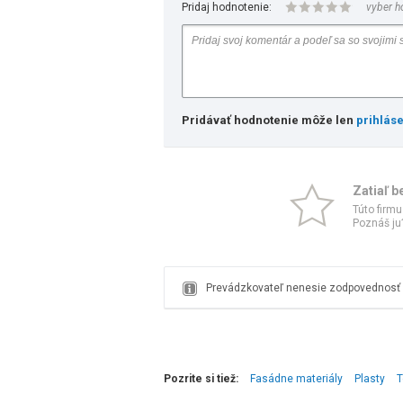
Pridaj hodnotenie:
vyber h
Pridávať hodnotenie môže len
prihlás
Zatiaľ b
Túto firmu
Poznáš ju?
Prevádzkovateľ nenesie zodpovednosť z
Pozrite si tiež:
Fasádne materiály
Plasty
T