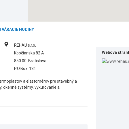
TVÁRACIE HODINY
REHAU s.r.o.
Webová strán
Kopčianska 82 A
850 00
Bratislava
P.O.Box: 131
termoplastov a elastomérov pre stavebný a
y, okenné systémy, vykurovanie a