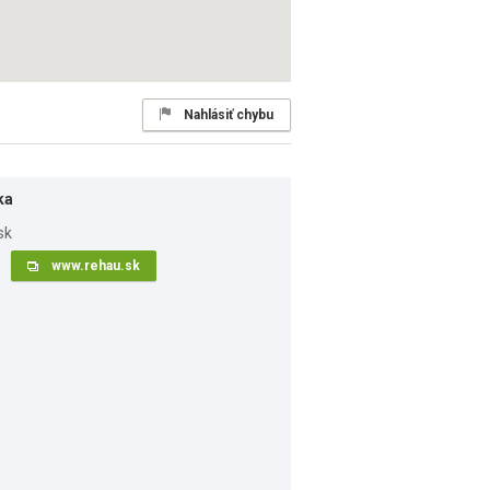
Nahlásiť chybu
ka
www.rehau.sk