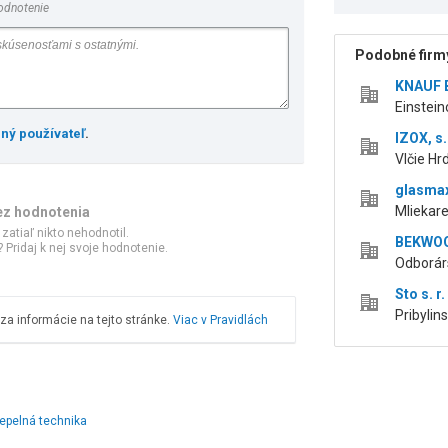
odnotenie
Podobné firmy
KNAUF B
Einstein
ený používateľ
.
IZOX, s. 
Vlčie Hr
glasmax
Mliekare
ez hodnotenia
 zatiaľ nikto nehodnotil.
BEKWOO
 Pridaj k nej svoje hodnotenie.
Odborárs
Sto s. r
Pribylins
a informácie na tejto stránke.
Viac v Pravidlách
epelná technika