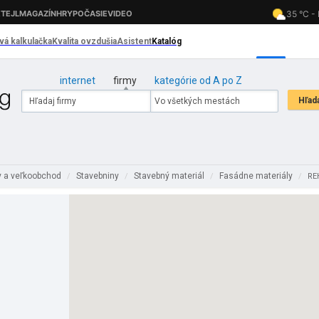
internet
firmy
kategórie od A po Z
 a veľkoobchod
Stavebniny
Stavebný materiál
Fasádne materiály
/
/
/
/
REH