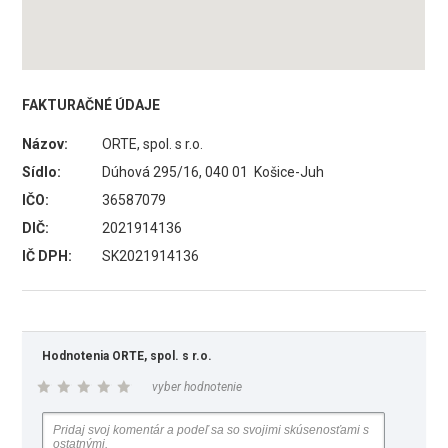
FAKTURAČNÉ ÚDAJE
Názov:
ORTE, spol. s r.o.
Sídlo:
Dúhová 295/16, 040 01 Košice-Juh
IČO:
36587079
DIČ:
2021914136
IČ DPH:
SK2021914136
Hodnotenia ORTE, spol. s r.o.
vyber hodnotenie