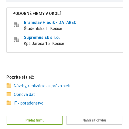
PODOBNÉ FIRMY V OKOLÍ
Branislav Hladík - DATAREC
Študentská 1 , Košice
Supremus.sk s.r.o.
Kpt. Jaroša 15 , Košice
Pozrite si tiež:
Návrhy, realizácia a správa sietí
Obnova dát
IT ‑ poradenstvo
Pridať firmu
Nahlásiť chybu