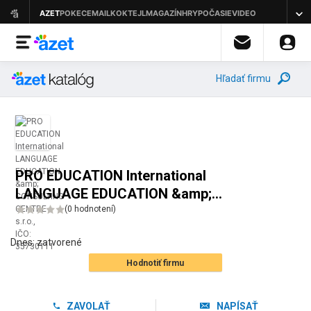
Hľadať firmu
PRO EDUCATION International
LANGUAGE EDUCATION &amp;
CONSULTING CENTRE s.r.o.
(
0 hodnotení
)
Dnes:
zatvorené
Hodnotiť firmu
ZAVOLAŤ
NAPÍSAŤ