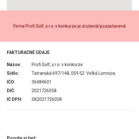
Firma Profi Golf, s.r.o. v konkurze je zrušená/pozastavená
FAKTURAČNÉ ÚDAJE
Názov:
Profi Golf, s.r.o. v konkurze
Sídlo:
Tatranská 697/148, 059 52 Veľká Lomnica
IČO:
36484601
DIČ:
2021726058
IČ DPH:
SK2021726058
Pozrite si tiež: