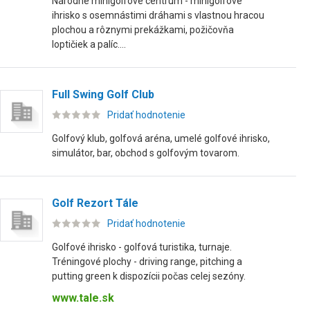
Národné minigolfové centrum - minigolfové
ihrisko s osemnástimi dráhami s vlastnou hracou
plochou a rôznymi prekážkami, požičovňa
loptičiek a palíc....
Full Swing Golf Club
Pridať hodnotenie
Golfový klub, golfová aréna, umelé golfové ihrisko,
simulátor, bar, obchod s golfovým tovarom.
Golf Rezort Tále
Pridať hodnotenie
Golfové ihrisko - golfová turistika, turnaje.
Tréningové plochy - driving range, pitching a
putting green k dispozícii počas celej sezóny.
www.tale.sk