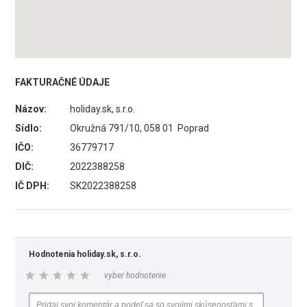
FAKTURAČNÉ ÚDAJE
Názov:
holiday.sk, s.r.o.
Sídlo:
Okružná 791/10, 058 01 Poprad
IČO:
36779717
DIČ:
2022388258
IČ DPH:
SK2022388258
Hodnotenia holiday.sk, s.r.o.
vyber hodnotenie