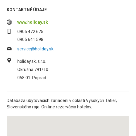
KONTAKTNÉ ÚDAJE
www.holiday.sk
0905 472 675
0905 641 598
service@holiday.sk
holiday.sk, s.r.o.
Okružná 791/10
058 01
Poprad
Databáza ubytovacích zariadení v oblasti Vysokých Tatier,
Slovenského raja. On-line rezervácia hotelov.