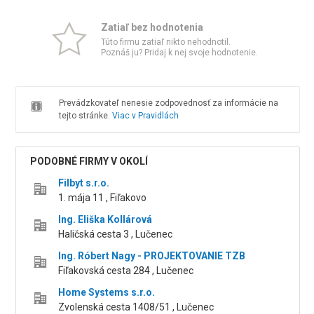
Zatiaľ bez hodnotenia
Túto firmu zatiaľ nikto nehodnotil.
Poznáš ju? Pridaj k nej svoje hodnotenie.
Prevádzkovateľ nenesie zodpovednosť za informácie na
tejto stránke.
Viac v Pravidlách
PODOBNÉ FIRMY V OKOLÍ
Filbyt s.r.o.
1. mája 11 , Fiľakovo
Ing. Eliška Kollárová
Haličská cesta 3 , Lučenec
Ing. Róbert Nagy - PROJEKTOVANIE TZB
Fiľakovská cesta 284 , Lučenec
Home Systems s.r.o.
Zvolenská cesta 1408/51 , Lučenec