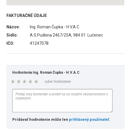
FAKTURAČNÉ ÚDAJE
Názov:
Ing. Roman Čupka - H.V.A.C
Sídlo:
A.S.Puškina 2467/25A, 984 01 Lučenec
IČO:
41247078
Hodnotenia Ing. Roman Čupka - H.V.A.C
vyber hodnotenie
Pridávať hodnotenie môže len
prihlásený používateľ
.