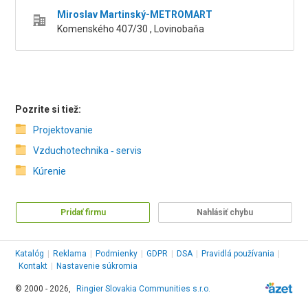
Miroslav Martinský-METROMART
Komenského 407/30 , Lovinobaňa
Pozrite si tiež:
Projektovanie
Vzduchotechnika ‑ servis
Kúrenie
Pridať firmu
Nahlásiť chybu
Katalóg
|
Reklama
|
Podmienky
|
GDPR
|
DSA
|
Pravidlá používania
|
Kontakt
|
Nastavenie súkromia
© 2000 - 2026,
Ringier Slovakia Communities s.r.o.