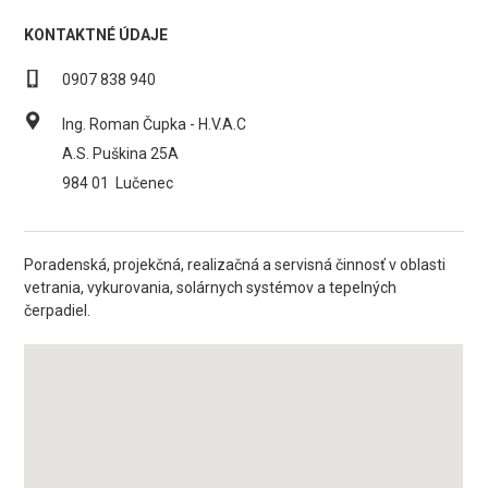
KONTAKTNÉ ÚDAJE
0907 838 940
Ing. Roman Čupka - H.V.A.C
A.S. Puškina 25A
984 01
Lučenec
Poradenská, projekčná, realizačná a servisná činnosť v oblasti
vetrania, vykurovania, solárnych systémov a tepelných
čerpadiel.