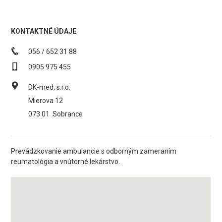
KONTAKTNÉ ÚDAJE
056 / 652 31 88
0905 975 455
DK-med, s.r.o.
Mierova 12
073 01
Sobrance
Prevádzkovanie ambulancie s odborným zameraním
reumatológia a vnútorné lekárstvo.