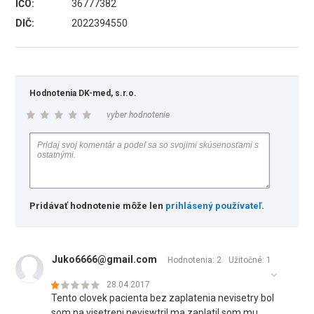
IČO:
36777382
DIČ:
2022394550
Hodnotenia DK-med, s.r.o.
vyber hodnotenie
Pridávať hodnotenie môže len
prihlásený používateľ
.
Juko6666@gmail.com
Hodnotenia: 2
Užitočné:
1
28.04.2017
Tento clovek pacienta bez zaplatenia nevisetry bol
som na visetreni neviswtril ma zaplatil som mu