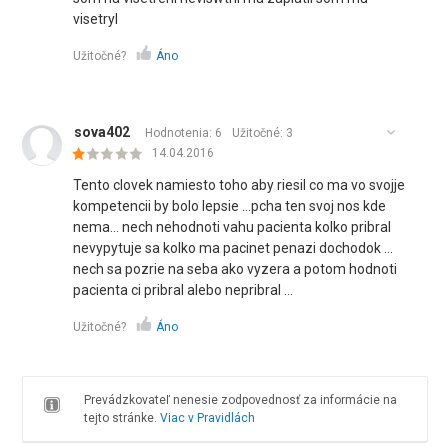
visetryl
Užitočné?
Áno
sova402
Hodnotenia: 6
Užitočné:
3
14.04.2016
Tento clovek namiesto toho aby riesil co ma vo svojje
kompetencii by bolo lepsie ...pcha ten svoj nos kde
nema... nech nehodnoti vahu pacienta kolko pribral
nevypytuje sa kolko ma pacinet penazi dochodok ...
nech sa pozrie na seba ako vyzera a potom hodnoti
pacienta ci pribral alebo nepribral ...
Užitočné?
Áno
Prevádzkovateľ nenesie zodpovednosť za informácie na
tejto stránke.
Viac v Pravidlách