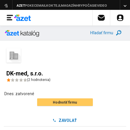
Hľadať firmu
DK-med, s.r.o.
(
2
hodnotenia
)
Dnes:
zatvorené
Hodnotiť firmu
ZAVOLAŤ