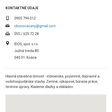
KONTAKTNÉ ÚDAJE
0905 794 012
idosnovacany@gmail.com
055 / 625 72 28
IDOS, spol. s r.o.
Južná trieda 80
040 01
Košice
Hlavná stavebná činnosť - inžinierske, pozemné, dopravné a
vodohospodárske stavby. Zemné, výkopové, búracie práce,
terénne úpravy. Kladenie dlažby a obkladov.