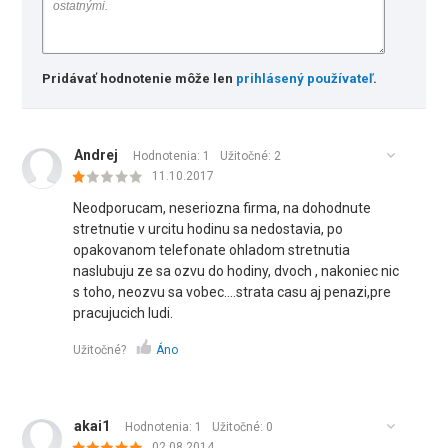
Pridávať hodnotenie môže len
prihlásený používateľ
.
Andrej
Hodnotenia: 1
Užitočné:
2
11.10.2017
Neodporucam, neseriozna firma, na dohodnute
stretnutie v urcitu hodinu sa nedostavia, po
opakovanom telefonate ohladom stretnutia
naslubuju ze sa ozvu do hodiny, dvoch , nakoniec nic
s toho, neozvu sa vobec....strata casu aj penazi,pre
pracujucich ludi.
Užitočné?
Áno
akai1
Hodnotenia: 1
Užitočné:
0
02.08.2014