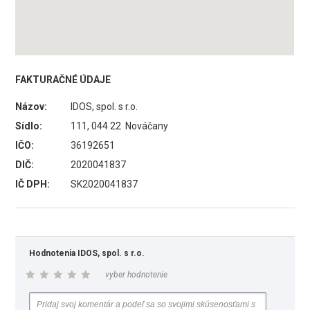
FAKTURAČNÉ ÚDAJE
Názov:
IDOS, spol. s r.o.
Sídlo:
111, 044 22 Nováčany
IČO:
36192651
DIČ:
2020041837
IČ DPH:
SK2020041837
Hodnotenia IDOS, spol. s r.o.
vyber hodnotenie