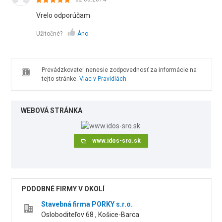
Vrelo odporúčam
Užitočné?
Áno
Prevádzkovateľ nenesie zodpovednosť za informácie na
tejto stránke.
Viac v Pravidlách
WEBOVÁ STRÁNKA
www.idos-sro.sk
PODOBNÉ FIRMY V OKOLÍ
Stavebná firma PORKY s.r.o.
Osloboditeľov 68 , Košice-Barca