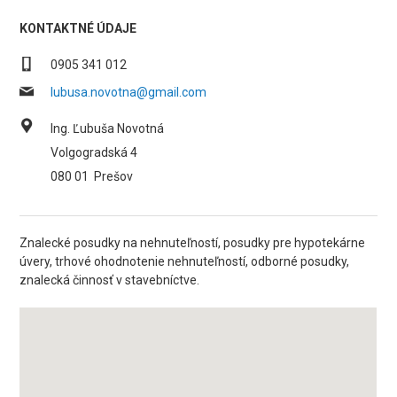
KONTAKTNÉ ÚDAJE
0905 341 012
lubusa.novotna@gmail.com
Ing. Ľubuša Novotná
Volgogradská 4
080 01
Prešov
Znalecké posudky na nehnuteľností, posudky pre hypotekárne
úvery, trhové ohodnotenie nehnuteľností, odborné posudky,
znalecká činnosť v stavebníctve.