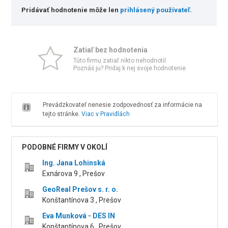
Pridávať hodnotenie môže len
prihlásený používateľ
.
Zatiaľ bez hodnotenia
Túto firmu zatiaľ nikto nehodnotil.
Poznáš ju? Pridaj k nej svoje hodnotenie.
Prevádzkovateľ nenesie zodpovednosť za informácie na
tejto stránke.
Viac v Pravidlách
PODOBNÉ FIRMY V OKOLÍ
Ing. Jana Lohinská
Exnárova 9 , Prešov
GeoReal Prešov s. r. o.
Konštantínova 3 , Prešov
Eva Munková - DES IN
Konštantínova 6 , Prešov