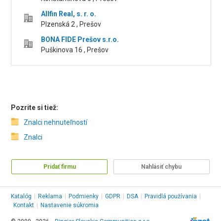
Allfin Real, s. r. o.
Plzenská 2 , Prešov
BONA FIDE Prešov s.r.o.
Puškinova 16 , Prešov
Pozrite si tiež:
Znalci nehnuteľností
Znalci
Pridať firmu
Nahlásiť chybu
Katalóg
|
Reklama
|
Podmienky
|
GDPR
|
DSA
|
Pravidlá používania
|
Kontakt
|
Nastavenie súkromia