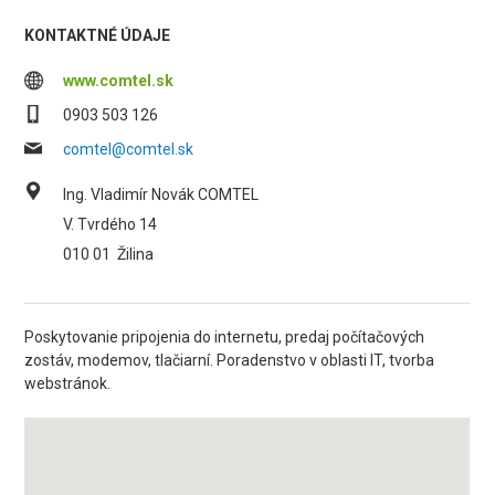
KONTAKTNÉ ÚDAJE
www.comtel.sk
0903 503 126
comtel@comtel.sk
Ing. Vladimír Novák COMTEL
V. Tvrdého 14
010 01
Žilina
Poskytovanie pripojenia do internetu, predaj počítačových
zostáv, modemov, tlačiarní. Poradenstvo v oblasti IT, tvorba
webstránok.