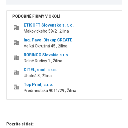
PODOBNÉ FIRMY V OKOLÍ
ETISOFT Slovensko s. r. o.
Makovického 59/2 , Žilina
Ing. Pavol Biskup CREATE
Veľká Okružná 45 , Žilina
ROBINCO Slovakia s.r.o.
Dolné Rudiny 1 , Žilina
DITEL, spol. s r.o.
Uhoľná 3 , Žilina
Top Print, s.r.o.
Predmestská 9011/29 , Žilina
Pozrite si tiež: