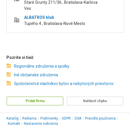
Staré Grunty 211/36 , Bratislava-Karlova
Ves
ALBATROS klub
Tupého 4 , Bratislava-Nové Mesto
Pozrite si tiež:
Regionálne združenia a spolky
Iné občianske združenia
Spoločenstvá vlastníkov bytov a nebytových priestorov
Pridať firmu
Nahlásiť chybu
Katalóg
|
Reklama
|
Podmienky
|
GDPR
|
DSA
|
Pravidlá používania
|
Kontakt
|
Nastavenie súkromia