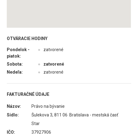
OTVÁRACIE HODINY
Pondelok -
●
zatvorené
piatok:
Sobota:
●
zatvorené
Nedeľa:
●
zatvorené
FAKTURAČNÉ ÚDAJE
Názov:
Právo na bývanie
Sídlo:
Šulekova 3, 811 06 Bratislava - mestská časť
Star
IČO:
37927906