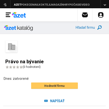
Hľadať firmu
Právo na bývanie
(
0 hodnotení
)
Dnes:
zatvorené
Hodnotiť firmu
NAPÍSAŤ