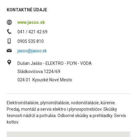
KONTAKTNÉ ÚDAJE
www.jasso.sk
041 / 421 42 69
0905 535 810
jasso@jasso.sk
Dušan Jaššo - ELEKTRO - PLYN - VODA
Sládkovičova 1224/69
024 01
Kysucké Nové Mesto
Elektroinštalácie, plynoinštalácie, vodoinštalácie, kúrenie.
Predaj, montáž a servis elektro i plynospotrebičov. Skúšky
tesnosti nádrží a potrubia. Odborné skúšky a prehliadky. Servis
kotlov.