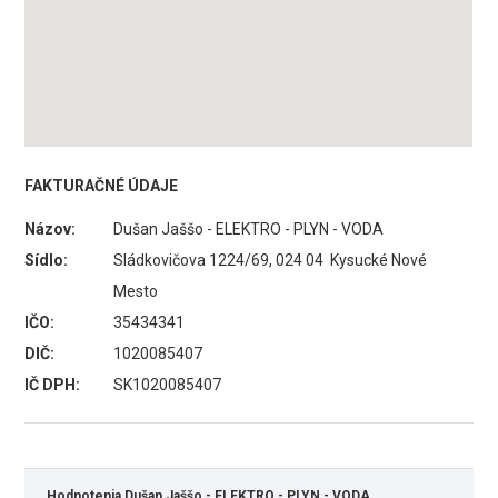
FAKTURAČNÉ ÚDAJE
Názov:
Dušan Jaššo - ELEKTRO - PLYN - VODA
Sídlo:
Sládkovičova 1224/69, 024 04 Kysucké Nové
Mesto
IČO:
35434341
DIČ:
1020085407
IČ DPH:
SK1020085407
Hodnotenia Dušan Jaššo - ELEKTRO - PLYN - VODA