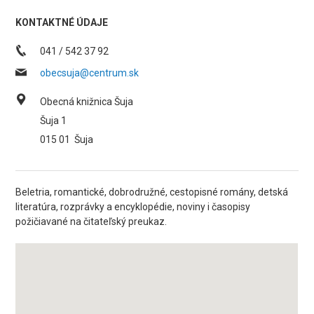
KONTAKTNÉ ÚDAJE
041 / 542 37 92
obecsuja@centrum.sk
Obecná knižnica Šuja
Šuja 1
015 01
Šuja
Beletria, romantické, dobrodružné, cestopisné romány, detská
literatúra, rozprávky a encyklopédie, noviny i časopisy
požičiavané na čitateľský preukaz.