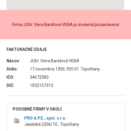
Firma JUDr. Viera Barátová VEBA je zrušená/pozastavená
FAKTURAČNÉ ÚDAJE
Názov:
JUDr. Viera Barátová VEBA
Sídlo:
17 novembra 1300, 955 01 Topoľčany
IČO:
34672583
DIČ:
1032157313
PODOBNÉ FIRMY V OKOLÍ
PRO A.P.E., spol. s r.o.
Jaselská 2206/10 , Topoľčany