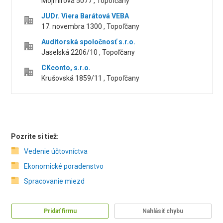
Mojmírová 5077 , Topoľčany
JUDr. Viera Barátová VEBA
17. novembra 1300 , Topoľčany
Audítorská spoločnosť s.r.o.
Jaselská 2206/10 , Topoľčany
CKconto, s.r.o.
Krušovská 1859/11 , Topoľčany
Pozrite si tiež:
Vedenie účtovníctva
Ekonomické poradenstvo
Spracovanie miezd
Pridať firmu
Nahlásiť chybu