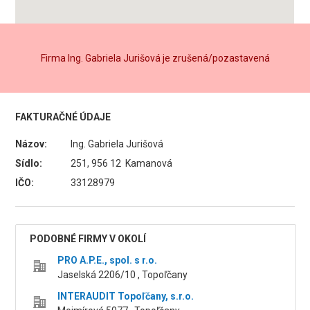
Firma Ing. Gabriela Jurišová je zrušená/pozastavená
FAKTURAČNÉ ÚDAJE
Názov:
Ing. Gabriela Jurišová
Sídlo:
251, 956 12 Kamanová
IČO:
33128979
PODOBNÉ FIRMY V OKOLÍ
PRO A.P.E., spol. s r.o.
Jaselská 2206/10 , Topoľčany
INTERAUDIT Topoľčany, s.r.o.