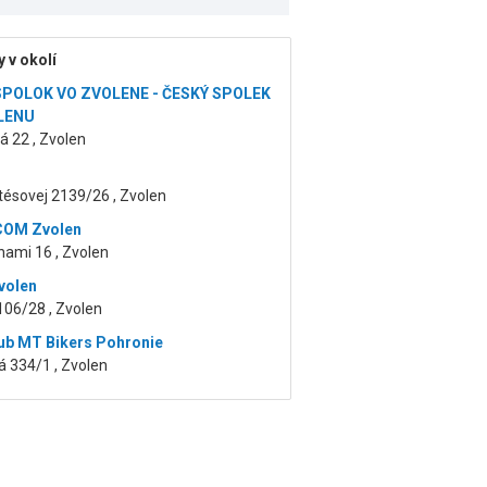
 v okolí
SPOLOK VO ZVOLENE - ČESKÝ SPOLEK
LENU
 22 , Zvolen
ltésovej 2139/26 , Zvolen
COM Zvolen
hami 16 , Zvolen
volen
106/28 , Zvolen
ub MT Bikers Pohronie
 334/1 , Zvolen