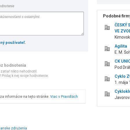
odnotenie
Podobné firmy
ČESKÝ 
VE ZVO
Kimovská
ený používateľ
.
Agilita
E. M. Šo
CK UNI
ez hodnotenia
Pod Drá
 zatiaľ nikto nehodnotil.
 Pridaj k nej svoje hodnotenie.
Cyklo Z
1. mája 
Cyklokl
a informácie na tejto stránke.
Viac v Pravidlách
Javorová
ianske združenia