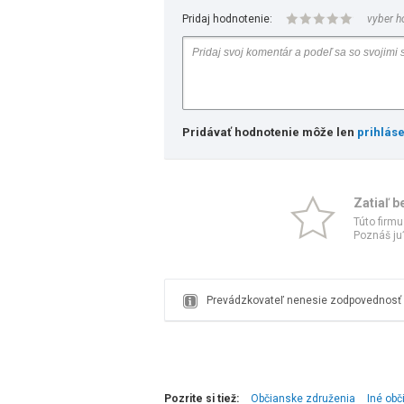
Pridaj hodnotenie:
vyber h
Pridávať hodnotenie môže len
prihlás
Zatiaľ b
Túto firmu
Poznáš ju?
Prevádzkovateľ nenesie zodpovednosť z
Pozrite si tiež:
Občianske združenia
Iné obč