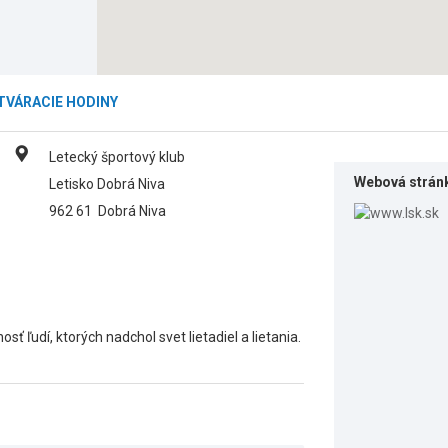
TVÁRACIE HODINY
Letecký športový klub
Webová strán
Letisko Dobrá Niva
962 61
Dobrá Niva
ť ľudí, ktorých nadchol svet lietadiel a lietania.