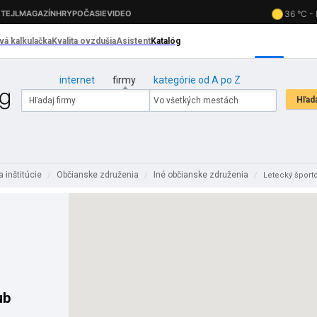
internet
firmy
kategórie od A po Z
a inštitúcie
Občianske združenia
Iné občianske združenia
/
/
/
Letecký športo
ub