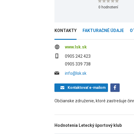
0 hodnotení
KONTAKTY
FAKTURAČNÉ ÚDAJE
O
www.lsk.sk
0905 242 423
0905 339 738
info@lsk.sk
Kontaktovať
e-mailom
Občianske združenie, ktoré zastrešuje činnos
Hodnotenia Letecký športový klub