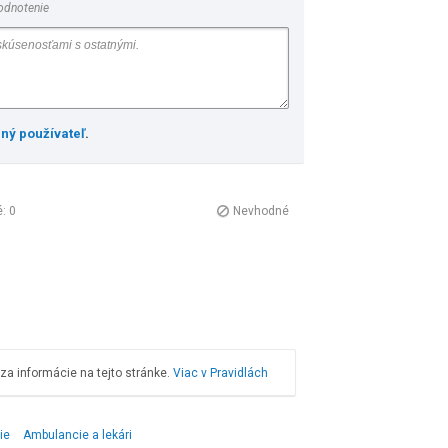
odnotenie
ený používateľ
.
é:
0
Nevhodné
a informácie na tejto stránke.
Viac v Pravidlách
ie
Ambulancie a lekári