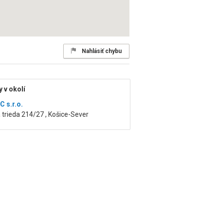
Nahlásiť chybu
 v okolí
 s.r.o.
trieda 214/27 , Košice-Sever