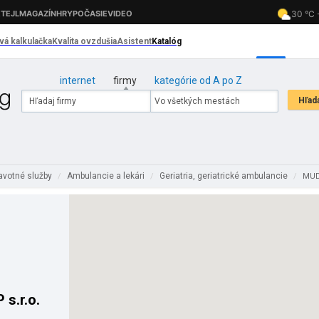
internet
firmy
kategórie od A po Z
avotné služby
Ambulancie a lekári
Geriatria, geriatrické ambulancie
/
/
/
MUDr
 s.r.o.