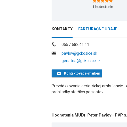
1
hodnotenie
KONTAKTY
FAKTURAČNÉ ÚDAJE
055 / 682 41 11
pavlov@gckosice.sk
geriatria@gckosice.sk
Kontaktovať
e-mailom
Prevádzkovanie geriatrickej ambulancie - 
prehliadky starších pacientov.
Hodnotenia MUDr. Peter Pavlov - PVP s.