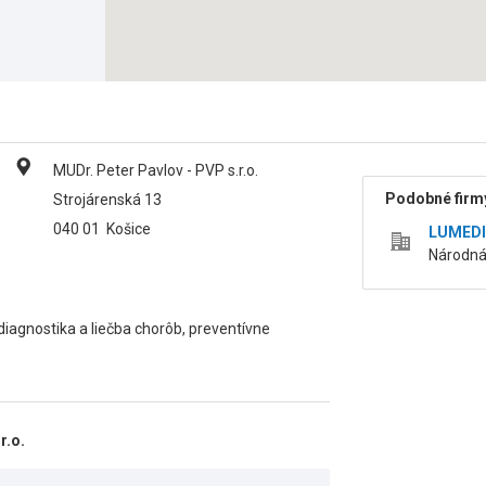
MUDr. Peter Pavlov - PVP s.r.o.
Podobné firmy
Strojárenská 13
040 01
Košice
LUMEDIC
Národná 
diagnostika a liečba chorôb, preventívne
r.o.