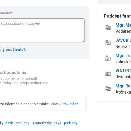
odnotenie
Podobné firmy
Mgr. Ma
Vodáren
JAVOR.S
Repná 21
ený používateľ
.
Mgr. To
Talinská
VIA LIN
ez hodnotenia
Jesensk
 zatiaľ nikto nehodnotil.
 Pridaj k nej svoje hodnotenie.
Mgr. Ra
Aténska 
a informácie na tejto stránke.
Viac v Pravidlách
ký jazyk ‑ preklady
Francúzsky jazyk ‑ preklady