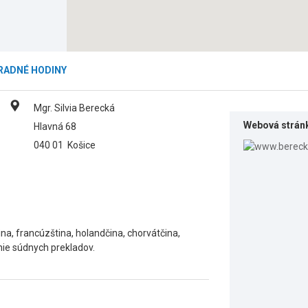
RADNÉ HODINY
Mgr. Silvia Berecká
Webová strán
Hlavná 68
040 01
Košice
ina, francúzština, holandčina, chorvátčina,
nie súdnych prekladov.