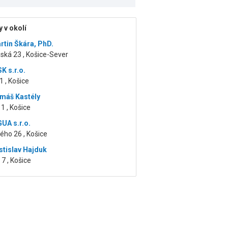
 v okolí
rtin Škára, PhD.
ská 23 , Košice-Sever
K s.r.o.
 , Košice
máš Kastély
 1 , Košice
GUA s.r.o.
ého 26 , Košice
stislav Hajduk
7 , Košice