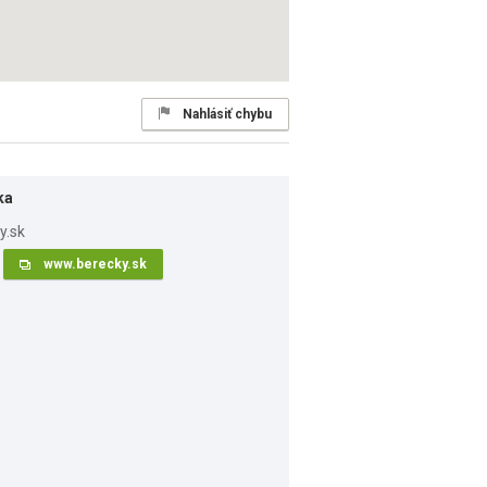
Nahlásiť chybu
ka
www.berecky.sk