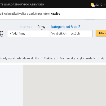
internet
firmy
kategórie od A po Z
eklady a prekladateľské služby
Preklady
Francúzsky jazyk - preklady
/
/
/
Mgr.
á