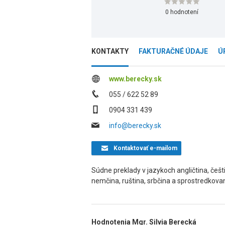
0 hodnotení
KONTAKTY
FAKTURAČNÉ ÚDAJE
Ú
www.berecky.sk
055 / 622 52 89
0904 331 439
info@berecky.sk
Kontaktovať
e-mailom
Súdne preklady v jazykoch angličtina, češt
nemčina, ruština, srbčina a sprostredkova
Hodnotenia Mgr. Silvia Berecká