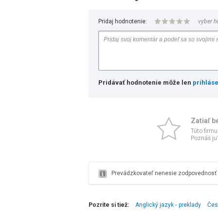
Pridaj hodnotenie:
vyber h
Pridávať hodnotenie môže len
prihlás
Zatiaľ b
Túto firmu
Poznáš ju?
Prevádzkovateľ nenesie zodpovednosť z
Pozrite si tiež:
Anglický jazyk ‑ preklady
Čes