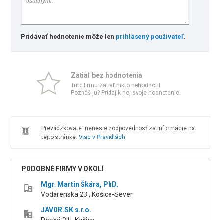
Pridávať hodnotenie môže len
prihlásený používateľ
.
Zatiaľ bez hodnotenia
Túto firmu zatiaľ nikto nehodnotil.
Poznáš ju? Pridaj k nej svoje hodnotenie.
Prevádzkovateľ nenesie zodpovednosť za informácie na
tejto stránke.
Viac v Pravidlách
PODOBNÉ FIRMY V OKOLÍ
Mgr. Martin Škára, PhD.
Vodárenská 23 , Košice-Sever
JAVOR.SK s.r.o.