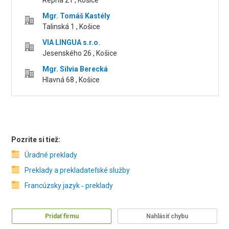
Repná 21 , Košice
Mgr. Tomáš Kastély
Talinská 1 , Košice
VIA LINGUA s.r.o.
Jesenského 26 , Košice
Mgr. Silvia Berecká
Hlavná 68 , Košice
Pozrite si tiež:
Úradné preklady
Preklady a prekladateľské služby
Francúzsky jazyk ‑ preklady
Pridať firmu
Nahlásiť chybu