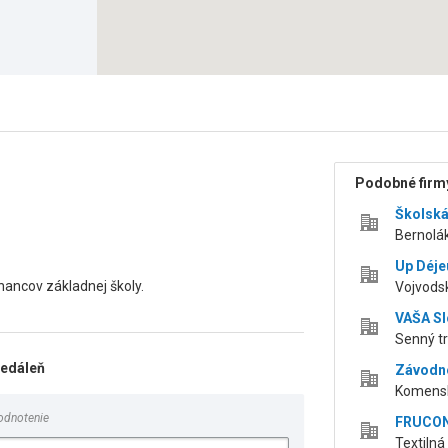
Podobné firmy
Školská
Bernolá
Up Déjeu
ancov základnej školy.
Vojvodsk
VAŠA Slo
Senný tr
jedáleň
Závodné
Komensk
odnotenie
FRUCONA
Textilná 