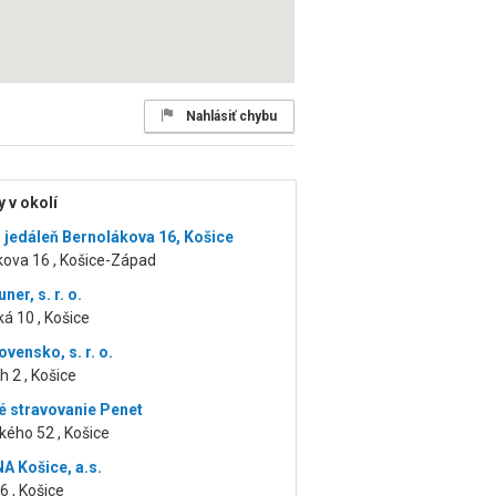
Nahlásiť chybu
 v okolí
 jedáleň Bernolákova 16, Košice
kova 16 , Košice-Západ
ner, s. r. o.
á 10 , Košice
vensko, s. r. o.
h 2 , Košice
 stravovanie Penet
ého 52 , Košice
 Košice, a.s.
6 , Košice