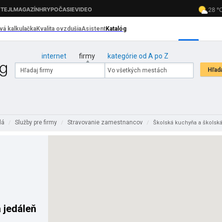
internet
firmy
kategórie od A po Z
lá
Služby pre firmy
Stravovanie zamestnancov
/
/
/
Školská kuchyňa a školská
 jedáleň