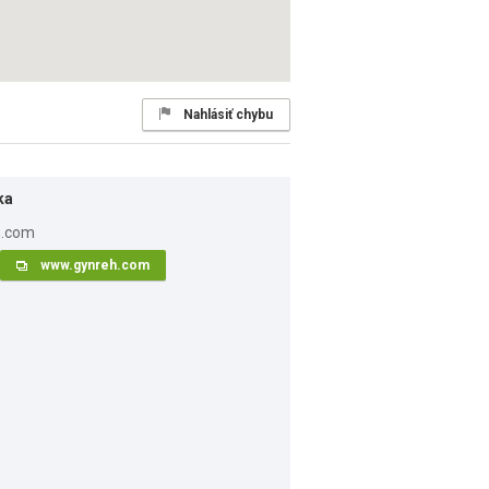
Nahlásiť chybu
ka
www.gynreh.com