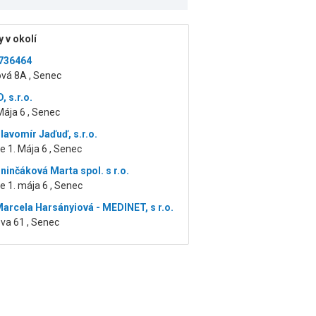
 v okolí
736464
vá 8A , Senec
 s.r.o.
ája 6 , Senec
lavomír Jaďuď, s.r.o.
 1. Mája 6 , Senec
ninčáková Marta spol. s r.o.
 1. mája 6 , Senec
arcela Harsányiová - MEDINET, s r.o.
va 61 , Senec