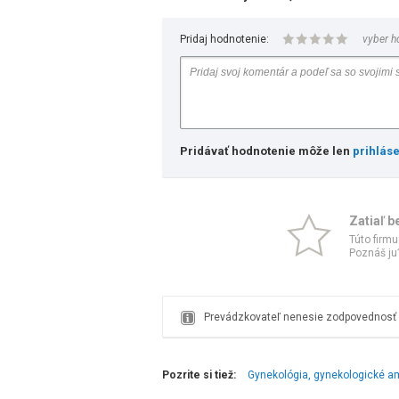
Pridaj hodnotenie:
vyber h
Pridávať hodnotenie môže len
prihlás
Zatiaľ b
Túto firmu
Poznáš ju?
Prevádzkovateľ nenesie zodpovednosť z
Pozrite si tiež:
Gynekológia, gynekologické a