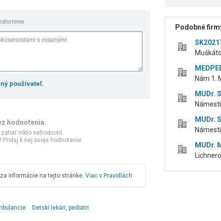
odnotenie
Podobné firmy
SK2021
Muškáto
MEDPED,
Nám 1. M
ený používateľ
.
MUDr. S
Námestie
MUDr. S
ez hodnotenia
Námestie
 zatiaľ nikto nehodnotil.
 Pridaj k nej svoje hodnotenie.
MUDr. M
Lichnero
a informácie na tejto stránke.
Viac v Pravidlách
mbulancie
Detskí lekári, pediatri