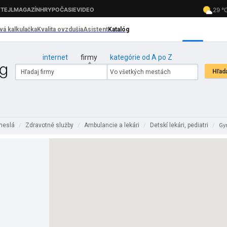
internet
firmy
kategórie od A po Z
emeslá
Zdravotné služby
Ambulancie a lekári
Detskí lekári, pediatri
/
/
/
/
Gyn