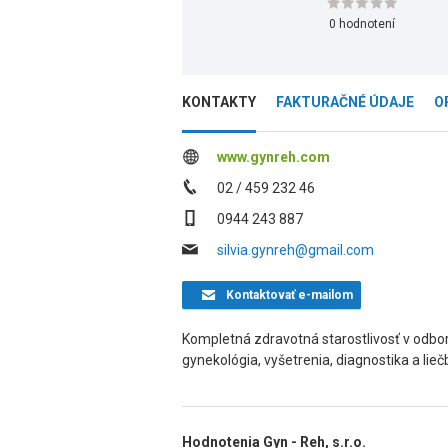
0 hodnotení
KONTAKTY
FAKTURAČNÉ ÚDAJE
O
www.gynreh.com
02 / 459 232 46
0944 243 887
silvia.gynreh@gmail.com
Kontaktovať
e-mailom
Kompletná zdravotná starostlivosť v odbo
gynekológia, vyšetrenia, diagnostika a lieč
Hodnotenia Gyn - Reh, s.r.o.