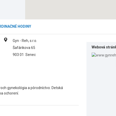
RDINAČNÉ HODINY
Gyn - Reh, s.r.o.
Webová strán
Šafárikova 65
903 01
Senec
roch gynekológia a pôrodníctvo. Detská
ba ochorení.