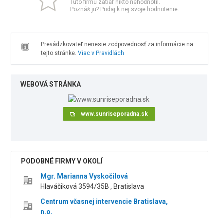
Túto firmu zatiaľ nikto nehodnotil.
Poznáš ju? Pridaj k nej svoje hodnotenie.
Prevádzkovateľ nenesie zodpovednosť za informácie na
tejto stránke.
Viac v Pravidlách
WEBOVÁ STRÁNKA
www.sunriseporadna.sk
PODOBNÉ FIRMY V OKOLÍ
Mgr. Marianna Vyskočilová
Hlaváčiková 3594/35B , Bratislava
Centrum včasnej intervencie Bratislava,
n.o.