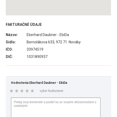
FAKTURAČNÉ ÚDAJE
Názov:
Eberhard Daubner - EbiDa
Sídlo:
Bernolákova 633, 972 71 Nováky
IČO:
33974519
DIČ:
1031890937
Hodnotenia Eberhard Daubner - EbiDa
vyber hodnotenie