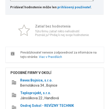
Pridávať hodnotenie môže len
prihlásený používateľ
.
Zatiaľ bez hodnotenia
Túto firmu zatiaľ nikto nehodnotil.
Poznáš ju? Pridaj k nej svoje hodnotenie.
Prevádzkovateľ nenesie zodpovednosť za informácie na
tejto stránke.
Viac v Pravidlách
PODOBNÉ FIRMY V OKOLÍ
Revex Bojnice, s.r.o.
Bernolákova 34 , Bojnice
Teploprojekt, s.r.o.
Jánošíkova 22 , Handlová
Ondrej Sokol - REVÍZNY TECHNIK