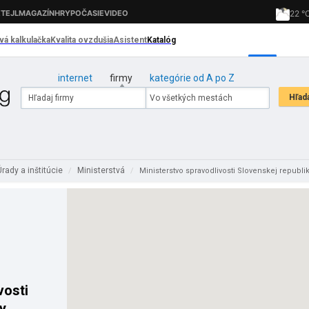
internet
firmy
kategórie od A po Z
rady a inštitúcie
Ministerstvá
/
/
Ministerstvo spravodlivosti Slovenskej republi
vosti
y