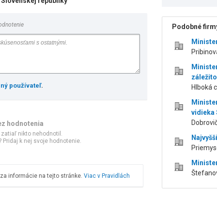
 Slovenskej republiky
odnotenie
Podobné firmy
Ministe
Pribinov
Ministe
záležito
ený používateľ
.
Hlboká c
Ministe
vidieka
Dobrovič
ez hodnotenia
 zatiaľ nikto nehodnotil.
Najvyšš
 Pridaj k nej svoje hodnotenie.
Priemyse
Minister
Štefanov
a informácie na tejto stránke.
Viac v Pravidlách