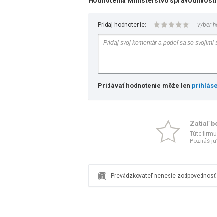
Hodnotenia Ministerstvo spravodlivosti
Pridaj hodnotenie:
vyber h
Pridávať hodnotenie môže len
prihlás
Zatiaľ b
Túto firmu
Poznáš ju?
Prevádzkovateľ nenesie zodpovednosť z