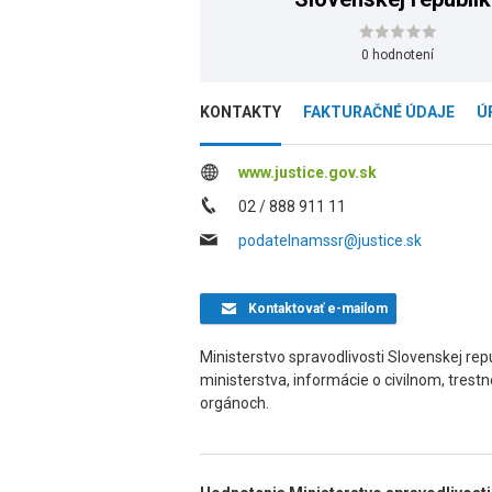
0 hodnotení
KONTAKTY
FAKTURAČNÉ ÚDAJE
Ú
www.justice.gov.sk
02 / 888 911 11
podatelnamssr@justice.sk
Kontaktovať
e-mailom
Ministerstvo spravodlivosti Slovenskej repub
ministerstva, informácie o civilnom, tres
orgánoch.