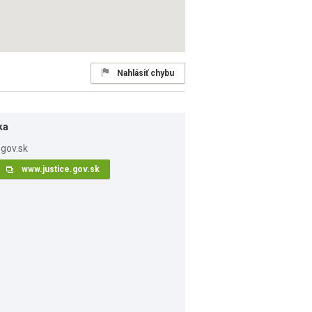
Nahlásiť chybu
ka
www.justice.gov.sk