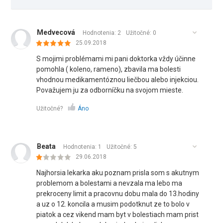
Medvecová
Hodnotenia: 2
Užitočné:
0
25.09.2018
S mojimi problémami mi pani doktorka vždy účinne
pomohla ( koleno, rameno), zbavila ma bolesti
vhodnou medikamentóznou liečbou alebo injekciou.
Považujem ju za odborníčku na svojom mieste.
Užitočné?
Áno
Beata
Hodnotenia: 1
Užitočné:
5
29.06.2018
Najhorsia lekarka aku poznam prisla som s akutnym
problemom a bolestami a nevzala ma lebo ma
prekroceny limit a pracovnu dobu mala do 13.hodiny
a uz o 12. koncila a musim podotknut ze to bolo v
piatok a cez vikend mam byt v bolestiach mam prist