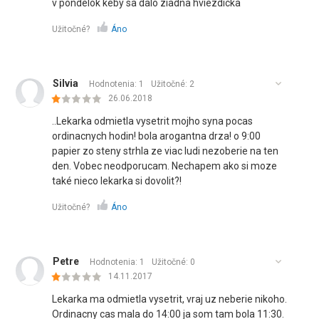
v pondelok keby sa dalo ziadna hviezdicka
Užitočné?
Áno
Silvia
Hodnotenia: 1
Užitočné:
2
26.06.2018
..Lekarka odmietla vysetrit mojho syna pocas
ordinacnych hodin! bola arogantna drza! o 9:00
papier zo steny strhla ze viac ludi nezoberie na ten
den. Vobec neodporucam. Nechapem ako si moze
také nieco lekarka si dovolit?!
Užitočné?
Áno
Petre
Hodnotenia: 1
Užitočné:
0
14.11.2017
Lekarka ma odmietla vysetrit, vraj uz neberie nikoho.
Ordinacny cas mala do 14:00 ja som tam bola 11:30.